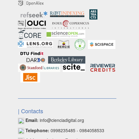
| Contacts
Email:
info@cienciadigital.org
Telephone:
0998235485 - 0984058533