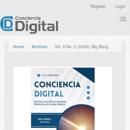
Quick
Register
Login
jump
to
Tog
page
nav
content
Main
Navigation
Main
Home
Archives
Vol. 9 No. 2 (2026): Big Bang
Content
Sidebar