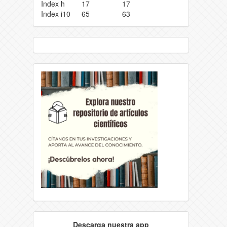
Index h
17
17
Index i10
65
63
Descarga nuestra app