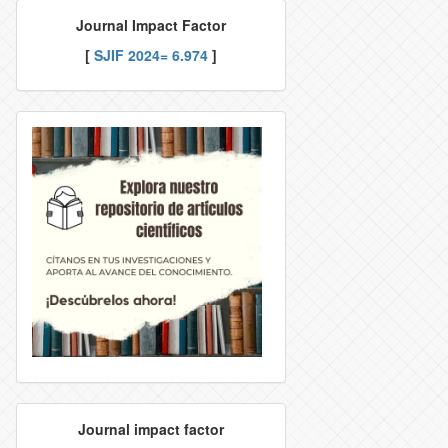
Journal Impact Factor
CTION RIGHTS
DITORIAL TEAM
[
SJIF
2024= 6.974
]
TION POLICY
NDEXACIÓN
EJECTION RATE
ONTACT
Journal impact factor