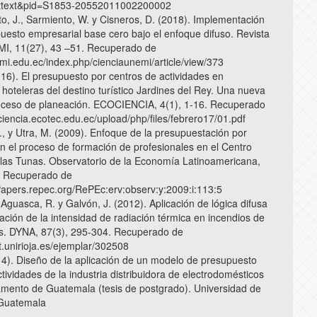
arttext&pid=S1853-20552011002200002
to, J., Sarmiento, W. y Cisneros, D. (2018). Implementación
uesto empresarial base cero bajo el enfoque difuso. Revista
MI, 11(27), 43 –51. Recuperado de
emi.edu.ec/index.php/cienciaunemi/article/view/373
016). El presupuesto por centros de actividades en
 hoteleras del destino turístico Jardines del Rey. Una nueva
oceso de planeación. ECOCIENCIA, 4(1), 1-16. Recuperado
ciencia.ecotec.edu.ec/upload/php/files/febrero17/01.pdf
., y Utra, M. (2009). Enfoque de la presupuestación por
en el proceso de formación de profesionales en el Centro
o las Tunas. Observatorio de la Economía Latinoamericana,
. Recuperado de
Papers.repec.org/RePEc:erv:observ:y:2009:i:113:5
 Aguasca, R. y Galvón, J. (2012). Aplicación de lógica difusa
ación de la intensidad de radiación térmica en incendios de
s. DYNA, 87(3), 295-304. Recuperado de
et.unirioja.es/ejemplar/302508
014). Diseño de la aplicación de un modelo de presupuesto
ividades de la industria distribuidora de electrodomésticos
amento de Guatemala (tesis de postgrado). Universidad de
 Guatemala