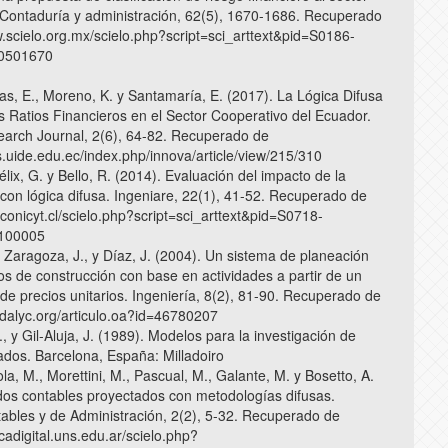
 Contaduría y administración, 62(5), 1670-1686. Recuperado
w.scielo.org.mx/scielo.php?script=sci_arttext&pid=S0186-
0501670
bas, E., Moreno, K. y Santamaría, E. (2017). La Lógica Difusa
os Ratios Financieros en el Sector Cooperativo del Ecuador.
arch Journal, 2(6), 64-82. Recuperado de
as.uide.edu.ec/index.php/innova/article/view/215/310
élix, G. y Bello, R. (2014). Evaluación del impacto de la
 con lógica difusa. Ingeniare, 22(1), 41-52. Recuperado de
o.conicyt.cl/scielo.php?script=sci_arttext&pid=S0718-
100005
, Zaragoza, J., y Díaz, J. (2004). Un sistema de planeación
os de construcción con base en actividades a partir de un
de precios unitarios. Ingeniería, 8(2), 81-90. Recuperado de
edalyc.org/articulo.oa?id=46780207
 y Gil-Aluja, J. (1989). Modelos para la investigación de
dados. Barcelona, España: Milladoiro
tola, M., Morettini, M., Pascual, M., Galante, M. y Bosetto, A.
dos contables proyectados con metodologías difusas.
tables y de Administración, 2(2), 5-32. Recuperado de
tecadigital.uns.edu.ar/scielo.php?