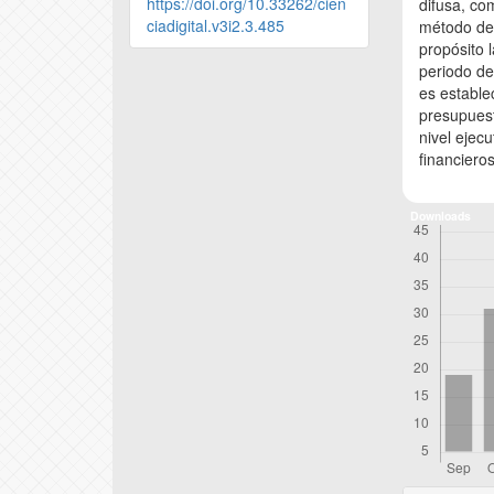
https://doi.org/10.33262/cien
difusa, co
ciadigital.v3i2.3.485
método det
propósito 
periodo de
es estable
presupuest
nivel ejec
financiero
Downloads