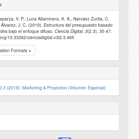
e
e
s
arza, V. P., Luna Altamirano, K. A., Narváez Zurita, C.
o Álvarez, J. C. (2019). Estructura del presupuesto basado
ades bajo el enfoque difuso.
Ciencia Digital
,
3
(2.3), 35-47.
i.org/10.33262/cienciadigital.v3i2.3.485
tation Formats
 2.3 (2019): Marketing & Proyectos (Volumen Especial)