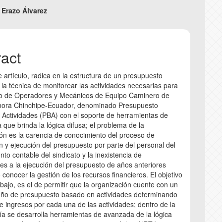
nt
 Erazo Álvarez
COPYRIGHT AND REPRODU
E
CORRECTION AND RETRAC
I
ract
ANTI-PLAGIARISM POLICY
R
e artículo, radica en la estructura de un presupuesto
la técnica de monitorear las actividades necesarias para
ato de Operadores y Mecánicos de Equipo Caminero de
C
mora Chinchipe-Ecuador, denominado Presupuesto
Actividades (PBA) con el soporte de herramientas de
 que brinda la lógica difusa; el problema de la
ión es la carencia de conocimiento del proceso de
n y ejecución del presupuesto por parte del personal del
to contable del sindicato y la inexistencia de
es a la ejecución del presupuesto de años anteriores
 conocer la gestión de los recursos financieros. El objetivo
abajo, es el de permitir que la organización cuente con un
eño de presupuesto basado en actividades determinando
 e ingresos por cada una de las actividades; dentro de la
a se desarrolla herramientas de avanzada de la lógica