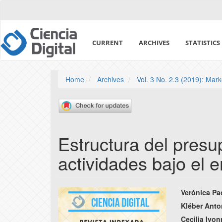
Quick
jump
to
page
CURRENT
ARCHIVES
STATISTICS
content
Main
Navigation
Main
Home
Archives
Vol. 3 No. 2.3 (2019): Mar
Content
Sidebar
Estructura del pres
actividades bajo el 
Article
Main
Verónica P
Sidebar
Articl
Kléber Anto
Cecilia Ivon