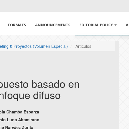
FORMATS
ANNOUNCEMENTS
EDITORIAL POLICY
A
ETHICS IN PUBLISHING
A
keting & Proyectos (Volumen Especial)
Artículos
DECLARATION OF ETHICS 
C
CONFLICT OF INTEREST A
L
upuesto basado en
ARTIFICIAL INTELLIGENCE 
S
enfoque difuso
MAGAZINE SECTION AND A
S
aola Chamba Esparza
POLITICAL PEER REVIEW
E
e
nio Luna Altamirano
ne Narváez Zurita
AUTHORSHIP POLICY AND
I