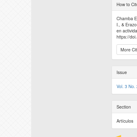
Articl
How to Cit
Detail
Chamba Esp
I., & Eraz
en activid
https://do
More Ci
Issue
Vol. 3 No.
Section
Artículos