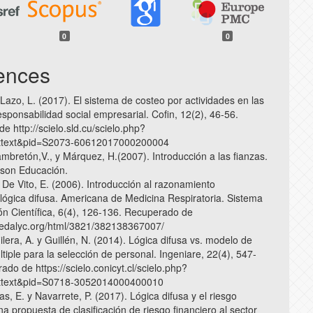
0
0
ences
 Lazo, L. (2017). El sistema de costeo por actividades en las
sponsabilidad social empresarial. Cofin, 12(2), 46-56.
 http://scielo.sld.cu/scielo.php?
arttext&pid=S2073-60612017000200004
ambretón,V., y Márquez, H.(2007). Introducción a las fianzas.
rson Educación.
 De Vito, E. (2006). Introducción al razonamiento
lógica difusa. Americana de Medicina Respiratoria. Sistema
ón Científica, 6(4), 126-136. Recuperado de
redalyc.org/html/3821/382138367007/
ilera, A. y Guillén, N. (2014). Lógica difusa vs. modelo de
tiple para la selección de personal. Ingeniare, 22(4), 547-
do de https://scielo.conicyt.cl/scielo.php?
arttext&pid=S0718-3052014000400010
as, E. y Navarrete, P. (2017). Lógica difusa y el riesgo
na propuesta de clasificación de riesgo financiero al sector