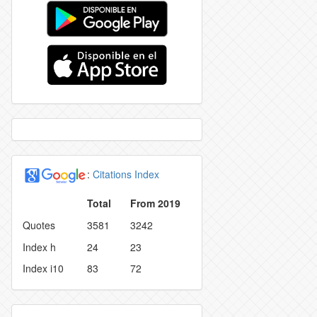
:
Citations Index
Total
From 2019
Quotes
3581
3242
Index h
24
23
Index i10
83
72