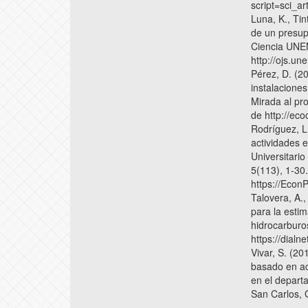
script=sci_
Luna, K., Tin
de un presup
Ciencia UNE
http://ojs.un
Pérez, D. (2
instalaciones
Mirada al pr
de http://eco
Rodríguez, L
actividades 
Universitari
5(113), 1-30
https://Econ
Talovera, A.,
para la estim
hidrocarburo
https://dialn
Vivar, S. (2
basado en act
en el depart
San Carlos,