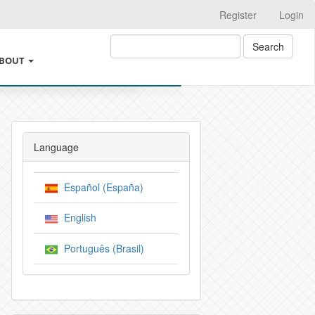
Register
Login
Search
BOUT
BOUT THE JOURNAL
AND GOOD PRACTICES
ROSSMARK
Language
ND CHANGES IN AUTHORSHIP
EGAL INFORMATION
Español (España)
USAGE POLICY
EARCH
English
RCHIVE POLICIES
UBMISSIONS
Português (Brasil)
DITORIAL AND PRODUCTION PROCESS
 AUTHOR CHARGES
NSTRUCTIONS FOR AUTHORS