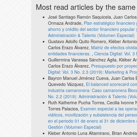
Most read articles by the same
José Santiago Ramón Saquicela, Juan Carlos 
Ormaza Andrade,
Plan estratégico financiero
ahorro y crédito del sector financiero popular 
Administración & Talento (Volumen Especial)
Gustavo Adolfo Quito Romero, Kléber Antonio
Carlos Erazo Álvarez,
Matriz de efectos olvid
entidades financieras.
,
Ciencia Digital: Vol. 
Guillermina Vanessa Sánchez Agila, Kléber An
Carlos Erazo Álvarez,
Presupuesto por proyec
Digital: Vol. 3 No. 2.3 (2019): Marketing & Pr
Bayron Manuel Jiménez Cueva, Juan Carlos Er
Quevedo Vázquez,
El balanced scorecard com
industria camaronera: Caso camaronera Biocul
No. 2.2 (2019): Administración & Talento (Vo
Ruth Katherine Pucha Torres, Cecilia Ivonne 
Torres Palacios,
Examen especial a las operaci
viáticos, movilización y subsistencia del pers
en el periodo 01 de enero al 31 de diciembr
Gestión (Volumen Especial)
Kleber Antonio Luna Altamirano, Brian Andrés