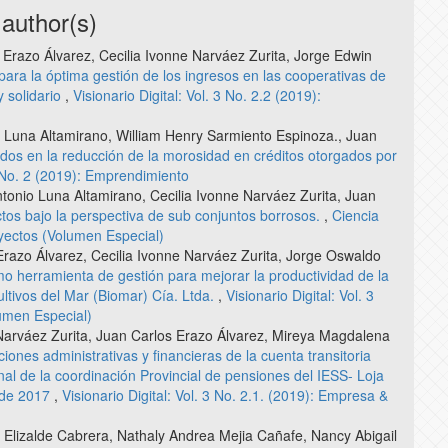
 author(s)
Erazo Álvarez, Cecilia Ivonne Narváez Zurita, Jorge Edwin
 para la óptima gestión de los ingresos en las cooperativas de
y solidario
,
Visionario Digital: Vol. 3 No. 2.2 (2019):
 Luna Altamirano, William Henry Sarmiento Espinoza., Juan
ados en la reducción de la morosidad en créditos otorgados por
3 No. 2 (2019): Emprendimiento
tonio Luna Altamirano, Cecilia Ivonne Narváez Zurita, Juan
tos bajo la perspectiva de sub conjuntos borrosos.
,
Ciencia
oyectos (Volumen Especial)
azo Álvarez, Cecilia Ivonne Narváez Zurita, Jorge Oswaldo
o herramienta de gestión para mejorar la productividad de la
tivos del Mar (Biomar) Cía. Ltda.
,
Visionario Digital: Vol. 3
lumen Especial)
Narváez Zurita, Juan Carlos Erazo Álvarez, Mireya Magdalena
ones administrativas y financieras de la cuenta transitoria
onal de la coordinación Provincial de pensiones del IESS- Loja
e de 2017
,
Visionario Digital: Vol. 3 No. 2.1. (2019): Empresa &
 Elizalde Cabrera, Nathaly Andrea Mejia Cañafe, Nancy Abigail