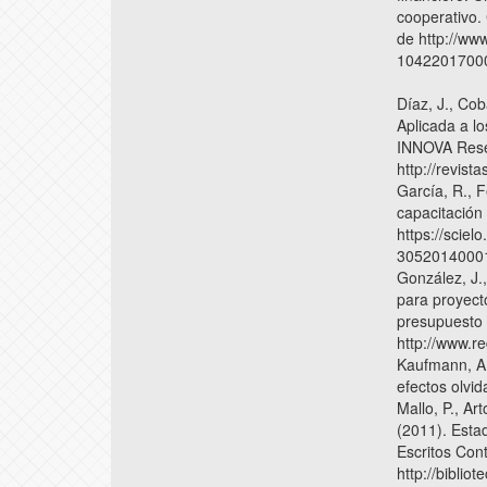
cooperativo.
de http://ww
1042201700
Díaz, J., Co
Aplicada a l
INNOVA Rese
http://revist
García, R., F
capacitación
https://sciel
3052014000
González, J.
para proyect
presupuesto 
http://www.r
Kaufmann, A.,
efectos olvi
Mallo, P., Ar
(2011). Esta
Escritos Con
http://biblio