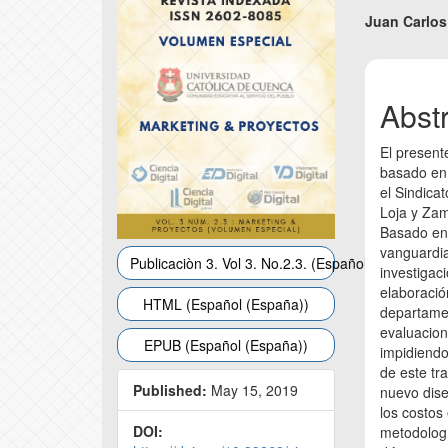
Conte
Juan Carlos
Abst
El present
basado en 
el Sindic
Loja y Za
Basado en 
vanguardia
Publicaciòn 3. Vol 3. No.2.3. (Español (España))
investigac
elaboració
HTML (Español (España))
departamen
evaluacion
EPUB (Español (España))
impidiendo
de este tr
Published:
May 15, 2019
nuevo dis
los costos
DOI:
metodologí