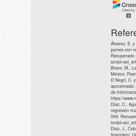
0
Refer
Álvarez, E. y
pymes con re
Recuperado de
script=sci_
Bravo, M., L
México: Pea
D´Negri, C. y
aproximado: 
de Informaci
https://www.
Díaz, C., Agu
regresión múl
559. Recupera
script=sci_
Díaz, J., Cob
financiero. U