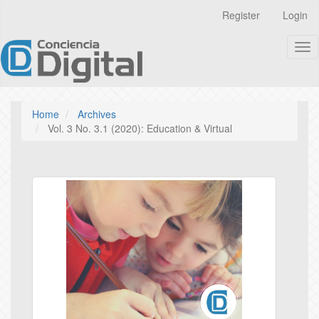
Quick
Register
Login
jump
to
Tog
page
nav
content
Main
Navigation
Main
Home
Archives
Content
Vol. 3 No. 3.1 (2020): Education & Virtual
Sidebar