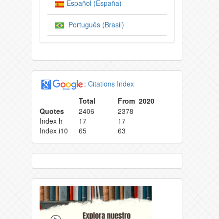
Español (España)
Português (Brasil)
:
Citations Index
Total
From 2020
Quotes
2406
2378
Index h
17
17
Index i10
65
63