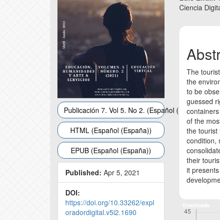
Ciencia Digita
Abst
The touris
the enviro
to be obse
guessed ri
Publicación 7. Vol 5. No 2. (Español (España))
containers
of the mos
HTML (Español (España))
the tourist
condition, 
EPUB (Español (España))
consolidat
their touri
it present
Published:
Apr 5, 2021
developmen
DOI:
https://doi.org/10.33262/expl
Downloads
oradordigital.v5i2.1690