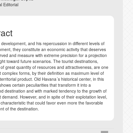
l Editorial
COPYRIGHT AND 
ract
CORRECTION AND
t development, and his repercussion in different levels of
ANTI-PLAGIARISM
nment, they constitute an economic activity that deserves
rved and measure with extreme precision for a projection
INSTRUCTIONS F
ght toward future scenarios. The tourist destinations,
 of great quantity of resources and attractiveness, are one
t complex forms, by their definition as maximum level of
 territorial product. Old Havana´s historical center, in this
shows certain peculiarities that transform it into a
ed destination and with marked tendency to the growth of
st demand. However, and in spite of their explotation level,
s characteristic that could favor even more the favorable
t of the destination.