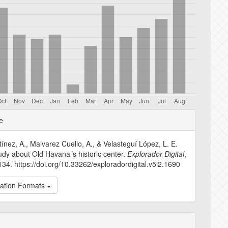
e
e
s
ínez, A., Malvarez Cuello, A., & Velasteguí López, L. E.
udy about Old Havana´s historic center.
Explorador Digital
,
134. https://doi.org/10.33262/exploradordigital.v5i2.1690
tation Formats