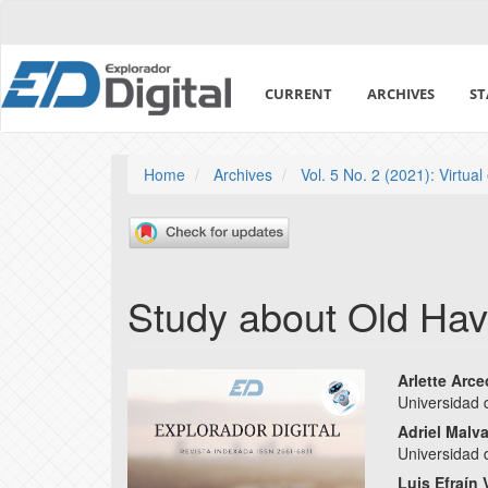
Quick
jump
to
page
CURRENT
ARCHIVES
ST
content
Main
Navigation
Main
Home
Archives
Vol. 5 No. 2 (2021): Virtual
Content
Sidebar
Study about Old Hava
Article
Main
Arlette Arce
Universidad
Sidebar
Articl
Adriel Malv
Conte
Universidad
Luis Efraín