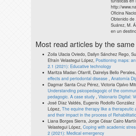
turísticas en
http://www.n
Oficina Naci
Obtenido de 
Suárez, M. Á
en un destino
Most read articles by the same
Zoila Ulacia Oviedo, Dailyn Sánchez Rego, S
Efraín Velastegui López,
Positioning maps: an
2.1 (2021): Educative technology
Maritza Madan Ofarrill, Dairelys Bello Perales
effects and periodontal disease
,
Anatomía Dig
Dagmar Santa Cruz Pérez, Victoria Ojalvo Mit
Understanding psicopedagogic of the communic
pedagogic. A case study
,
Visionario Digital: 
José Díaz Valdés, Eugenio Rodolfo González P
López,
The equine therapy like a therapeutic al
and their impact in the process of Rehabilitat
Liana Borges Sierra, Jorge César Cairo Mart
Velastegui López,
Coping with academic stres
2 (2021): Medical emergency