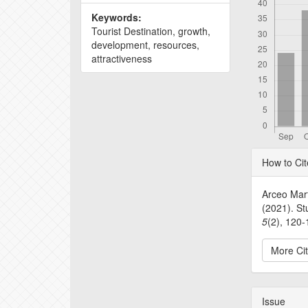
Keywords:
Tourist Destination, growth,
development, resources,
attractiveness
Articl
How to Cit
Detail
Arceo Mart
(2021). St
5
(2), 120-
More Ci
Issue