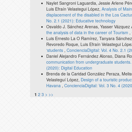
Naylet Sangroni Laguardia, Jessie Arlene Pér
Luis Efraín Velastegui López,
Analysis of Mai
displacement of the disabled in the Los Cac
No. 2.1 (2021): Educative technology
Osvaldo J. Sánchez Arenas, Yasser Vázquez A
the analysis of data in the career of Tourism
,
Luis Ernesto La O Ramírez, Tanyara Sánchez 
Revoredo Roque, Luis Efraín Velastegui Lópe
‘students
,
ConcienciaDigital: Vol. 4 No. 2.1 (
Daniel Alejandro Fernández Alonso, Diana Ros
communication from undergraduate students.
(2020): Digital Education
Brenda de la Caridad González Peraza, Melis
Velasteguí López,
Design of a touristic produ
Havana
,
ConcienciaDigital: Vol. 3 No. 4 (2020
1
2
3
>
>>