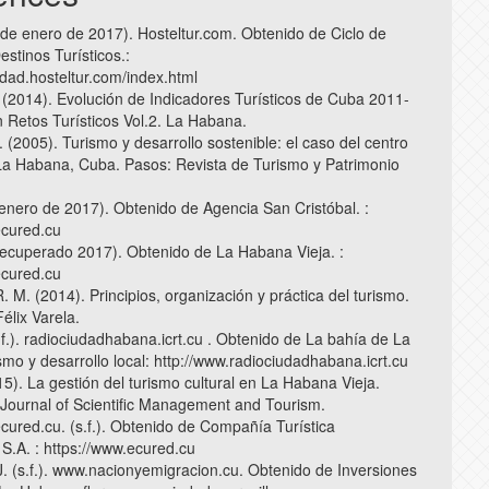
 de enero de 2017). Hosteltur.com. Obtenido de Ciclo de
estinos Turísticos.:
idad.hosteltur.com/index.html
. (2014). Evolución de Indicadores Turísticos de Cuba 2011-
n Retos Turísticos Vol.2. La Habana.
 (2005). Turismo y desarrollo sostenible: el caso del centro
 La Habana, Cuba. Pasos: Revista de Turismo y Patrimonio
(enero de 2017). Obtenido de Agencia San Cristóbal. :
ecured.cu
recuperado 2017). Obtenido de La Habana Vieja. :
ecured.cu
 M. (2014). Principios, organización y práctica del turismo.
élix Varela.
.f.). radiociudadhabana.icrt.cu . Obtenido de La bahía de La
mo y desarrollo local: http://www.radiociudadhabana.icrt.cu
15). La gestión del turismo cultural en La Habana Vieja.
l Journal of Scientific Management and Tourism.
ecured.cu. (s.f.). Obtenido de Compañía Turística
.A. : https://www.ecured.cu
J. (s.f.). www.nacionyemigracion.cu. Obtenido de Inversiones