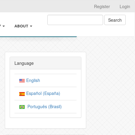
Register
Login
Search
Y
ABOUT
SHING
ABOUT THE JOURNAL
 ETHICS AND GOOD PRACTICES
LEGAL INFORMATION
Language
TEREST AND CHANGES IN AUTHORSHIP
SUBMISSIONS
English
DE INTELIGENCIA ARTIFICIAL
CROSSMARK
Español (España)
N AND ARCHIVE POLICIES
EDITORIAL TEAM
Português (Brasil)
ICY
PRIVACY STATEMENT
ICY AND AUTHOR CHARGES
INDEXACIÓN