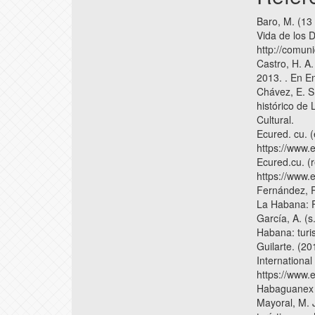
Baro, M. (13
Vida de los D
http://comun
Castro, H. A
2013. . En E
Chávez, E. S.
histórico de
Cultural.
Ecured. cu. 
https://www.
Ecured.cu. (
https://www.
Fernández, R.
La Habana: F
García, A. (s
Habana: turis
Guilarte. (20
Internationa
https://www.
Habaguanex S
Mayoral, M. 