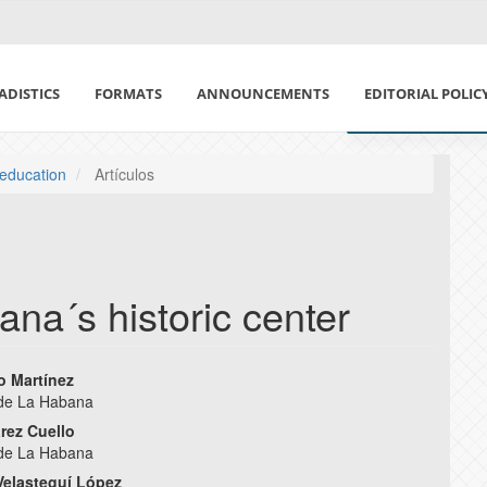
ADISTICS
FORMATS
ANNOUNCEMENTS
EDITORIAL POLIC
ETHICS IN PUBLI
 education
Artículos
DECLARATION OF
CONFLICT OF IN
na´s historic center
POLÍTICA DE USO 
MAGAZINE SECTIO
o Martínez
 de La Habana
e
arez Cuello
PEER REVIEW POL
nt
 de La Habana
 Velasteguí López
AUTHORSHIP POL