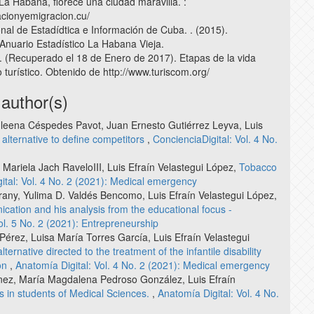
 La Habana, florece una ciudad maravilla. :
acionyemigracion.cu/
onal de Estadídtica e Información de Cuba. . (2015).
Anuario Estadístico La Habana Vieja.
. (Recuperado el 18 de Enero de 2017). Etapas de la vida
 turístico. Obtenido de http://www.turiscom.org/
 author(s)
uleena Céspedes Pavot, Juan Ernesto Gutiérrez Leyva, Luis
 alternative to define competitors
,
ConcienciaDigital: Vol. 4 No.
, Mariela Jach RaveloIII, Luis Efraín Velastegui López,
Tobacco
ital: Vol. 4 No. 2 (2021): Medical emergency
rany, Yulima D. Valdés Bencomo, Luis Efraín Velastegui López,
ation and his analysis from the educational focus -
Vol. 5 No. 2 (2021): Entrepreneurship
érez, Luisa María Torres García, Luis Efraín Velastegui
ternative directed to the treatment of the infantile disability
ion
,
Anatomía Digital: Vol. 4 No. 2 (2021): Medical emergency
ínez, María Magdalena Pedroso González, Luis Efraín
s in students of Medical Sciences.
,
Anatomía Digital: Vol. 4 No.