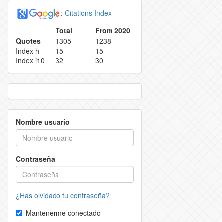
:
Citations Index
REPRODUCTION RIGHTS
REEJECTION RATE
Total
From 2020
Quotes
1305
1238
 RETRACTION POLICY
CONTACT
Index h
15
15
Index i10
32
30
 POLICY
OR AUTHORS
Nombre usuario
Contraseña
¿Has olvidado tu contraseña?
Mantenerme conectado