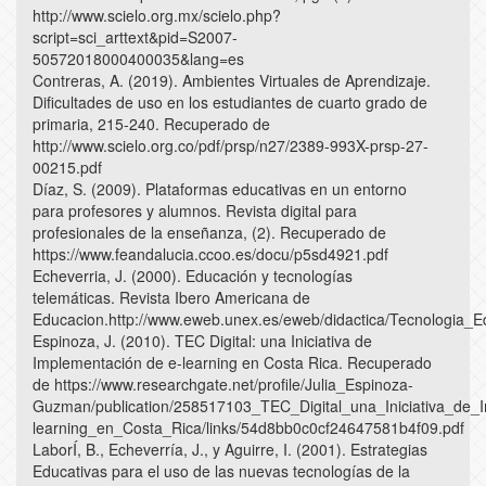
http://www.scielo.org.mx/scielo.php?
script=sci_arttext&pid=S2007-
50572018000400035&lang=es
Contreras, A. (2019). Ambientes Virtuales de Aprendizaje.
Dificultades de uso en los estudiantes de cuarto grado de
primaria, 215-240. Recuperado de
http://www.scielo.org.co/pdf/prsp/n27/2389-993X-prsp-27-
00215.pdf
Díaz, S. (2009). Plataformas educativas en un entorno
para profesores y alumnos. Revista digital para
profesionales de la enseñanza, (2). Recuperado de
https://www.feandalucia.ccoo.es/docu/p5sd4921.pdf
Echeverria, J. (2000). Educación y tecnologías
telemáticas. Revista Ibero Americana de
Educacion.http://www.eweb.unex.es/eweb/didactica/Tecnologia
Espinoza, J. (2010). TEC Digital: una Iniciativa de
Implementación de e-learning en Costa Rica. Recuperado
de https://www.researchgate.net/profile/Julia_Espinoza-
Guzman/publication/258517103_TEC_Digital_una_Iniciativa_de_
learning_en_Costa_Rica/links/54d8bb0c0cf24647581b4f09.pdf
LaborÍ, B., Echeverría, J., y Aguirre, I. (2001). Estrategias
Educativas para el uso de las nuevas tecnologías de la