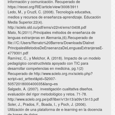
información y comunicación. Recuperado de
https://rieoei.org/RIE/article/view/3008/3911
Ledo, M., y Cruzll, C. (2008). Tecnología educativa,
medios y recursos de enseñanza-aprendizaje. Educación
Media Superior.22(4).
http://scielo.sld.cu/pdf/ems/v22n4/ems10408.pdf
Mato, N.(2011).Principales métodos de enseñanza de
lenguas extranjeras en Alemania,(6).Recuperado de
file:///C:/Users/Renato%20Barrera/Downloads/Dialnet
PrincipalesMetodosDeEnsenanzaDeLenguasExtranjerasE-
4779301.pdf
Ramírez, C., y Melchor, A. (2018). Impacto de un modelo
pedagógico constructivista apoyado con TIC para
desarrollar competencias en medicina, pg.1(2)
Recuperado de http://www.scielo.org.mx/scielo.php?
script=sci_arttext&pid=S2007-
50572018000400035&lang=es
Salgado, A. (2007). investigación cualitativa diseños.
evaluación del rigor metodológico y retos. 71-78.
http://www.scielo.org.pe/pdf/liber/v13n13/a09v13n13.pdf
Soler, J., Prados, F., Boada, I., y Poch, J. (2006).
Utilización de una plataforma de e-learning en la docencia
de bases de datos.