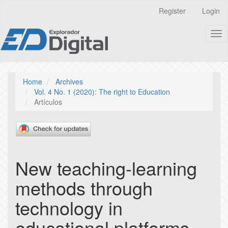
Quick
Register
Login
jump
to
Tog
page
nav
content
Main
Navigation
Main
Home
Archives
Content
Vol. 4 No. 1 (2020): The right to Education
Sidebar
Artículos
New teaching-learning
methods through
technology in
educational platforms