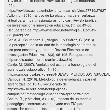
TIC en el ámbito laboral. Revistas de lenguas modernas,
(25).
https://revistas.ucr.ac.cr/index.php/rlm/article/view/27710/27927
Ayllon, J. (2010). El uso de La plataforma de enseñanza
virtual para impartir asignaturas jurídicas. Revista jurídica
de investigación e innovación educativa, (1), pg.49-60.
Recuperado de http://www.eumed.net/rev/rejie/01/pdf/49-
60_jmadg.pdf
Badia, A., Chumpitaz. L., Vargas, J. y Suárez, G. (2016).
La percepción de la utilidad de la tecnología conforma su
uso para enseñar y aprender. Revista Electrónica de
Investigación Educativa, 18(3), 95-105. Recuperado de
http://redie.uabc.mx/redie/article/view/810
Carrió, M. (2007). Ventajas del uso de la tecnología en el
aprendizaje colaborativo, 4. (10).
http://campus.usal.es/~ofeees/NUEVAS_METODOLOGIAS/COLABO
Campus, N. (2016). Metodología de enseñanza y para el
aprendizaje, pg.13(1), Recuperado de
https://www.nebrija.com/nebrija-global-
campus/pdf/metodologia-ensenanza-aprendizaje.pdf
Castro, R., y Melchor, A (2018) Impacto de un modelo
pedagógico constructivista apoyado con TIC para
desarrollar competencias en medicina, pg.1(2).