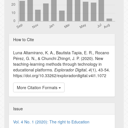
Article
How to Cite
Details
Luna Altamirano, K. A., Bautista Tapia, E. R., Rocano
Pérez, G. N., & Chunchi Zhingri, J. P. (2020). New
teaching-learning methods through technology in
educational platforms.
Explorador Digital
,
4
(1), 43-54.
https://doi.org/10.33262/exploradordigital.v4i1.1072
More Citation Formats
Issue
Vol. 4 No. 1 (2020): The right to Education