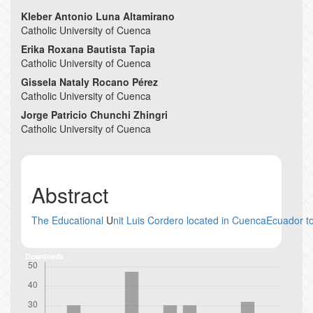
Main
Kleber Antonio Luna Altamirano
Catholic University of Cuenca
Article
Erika Roxana Bautista Tapia
Content
Catholic University of Cuenca
Gissela Nataly Rocano Pérez
Catholic University of Cuenca
Jorge Patricio Chunchi Zhingri
Catholic University of Cuenca
Abstract
The
Educational
U
nit
Luis
Cordero
located
in
CuencaEcuador
t
Downloads