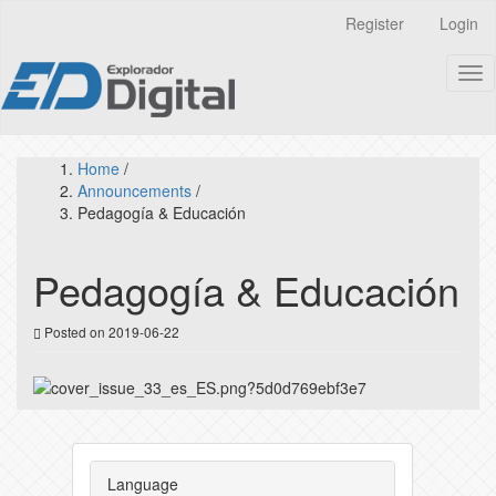
Quick
Register
Login
jump
to
Tog
page
nav
content
Main
Navigation
Main
Home
/
Content
Announcements
/
Sidebar
Pedagogía & Educación
Pedagogía & Educación
Posted on 2019-06-22
Language