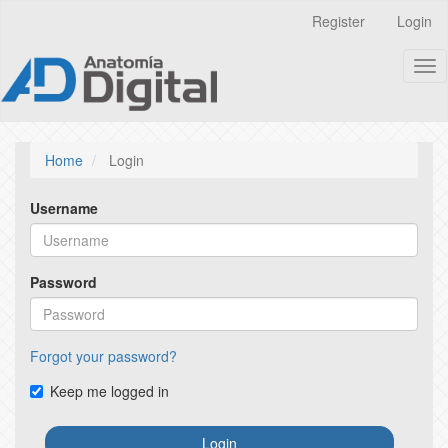
Quick
Register
Login
jump
to
Tog
page
nav
content
Main
Navigation
Main
Home
Login
Content
Sidebar
Username
Password
Forgot your password?
Keep me logged in
Login