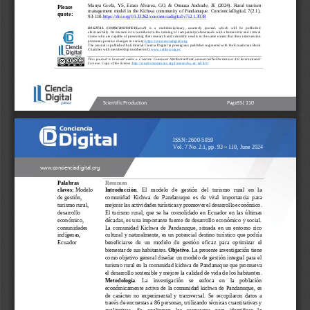
Manya  Grefa,  YS,  Erazo  Alvarez,  GO,  &  Ormaza  Andrade,  JE  (2024). 
Rural  tourism 
Please 
management  model  in  the  Kichwa  community  of  Pandanuque. 
ConcienciaDigital,  7(2.1), 
quote:
93
-
110.
https://doi.org/10.33262/concienciadigital.v7i2.1.3038
DIGITAL 
CONSCIOUSNESS,
and
It   is   a   multidisciplinary,   quarterly   journal,   which   will   be   published 
electronically. Its mission is to contribute to the training of competent professionals with a humanistic and critical 
vision who are capable of presenting their researc
h and scientific results to the same extent that their intervention 
promotes positive changes in society.
https://concienciadigital.org
The journal is published by Editorial Ciencia Digital (a prestigious 
publisher registered with the Ecuadorian Book 
Chamber with membership number 663).
www.celibro.org.ec
This journal is licensed under a Creative Commons AttributionNonCommercialNoDerivatives 4.0 International 
License. Copy of the license:
http://creativecommons.org/licenses/by
-
nc
-
nd/4.0/
Scientific Production
Page
93
| 110
ISSN: 2600
-
5859
Vol. 7 No. 2.1, pp. 93 
–
110, June 2024
www.concienciadigital.org
Palabras 
Resumen 
claves: 
Modelo 
Introducción
.
El   modelo   de   gestión   del   turismo   rural   en   la 
de gestión, 
comunidad  Kichwa  de  Pandanuque 
es  de  vital  importancia  para 
turismo rural, 
mejorar las
actividades turísticas 
y
promover el desarrollo económico
. 
desarrollo 
El  turismo  rural,  que  se  ha  consolidado  en  Ecuador  en  las
últimas 
económico, 
décadas, es una importante fuente de desarrollo económico y social. 
comunidades 
La  comunidad  Kichwa  de  Pandanuque,  situada  en  un  entorno  rico 
indígenas, 
cultural  y naturalmente, es un potencial destino turístico que podría 
Ecuador
beneficiarse  de  un  modelo  de  gestión  eficaz  par
a  optimizar 
el 
bienestar
de sus habitantes. 
Objetivo
. 
La presente investigación tiene 
como objetivo general
d
iseñar un modelo de gestión integral para el 
turismo rural en la comunidad kichwa de Pandanuque que promueva 
el desarrollo sostenible y mejore la 
calidad de vida de los habitantes
. 
Metodología
. 
La    investigación 
se    enfoca    en    la    población 
económicamente activa de la comunidad kichwa de Pandanuque, 
es 
de  carácter  no  experimental  y  transversal
. 
Se  recopilaron  datos  a 
través de encuestas a 86 personas, u
tilizando técnicas cuantitativas y 
cualitativas.   Se   analizaron   las   respuestas   para   identificar   la 