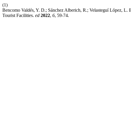
(1)
Bencomo Valdés, Y. D.; Sánchez Alberich, R.; Velasteguí López, L. E
Tourist Facilities.
ed
2022
,
6
, 59-74.