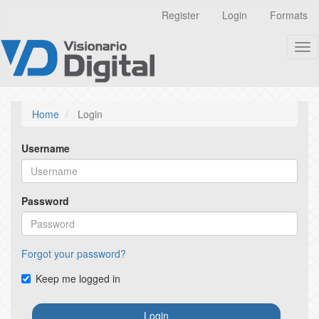
Quick
Register
Login
Formats
jump
to
Tog
page
nav
content
Main
Navigation
Main
Home
Login
Content
Sidebar
Username
Password
Forgot your password?
Keep me logged in
Login