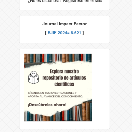
¿No es usuario/a? Regístrese en el sitio
Journal Impact Factor
[
SJIF 2024= 6.621
]